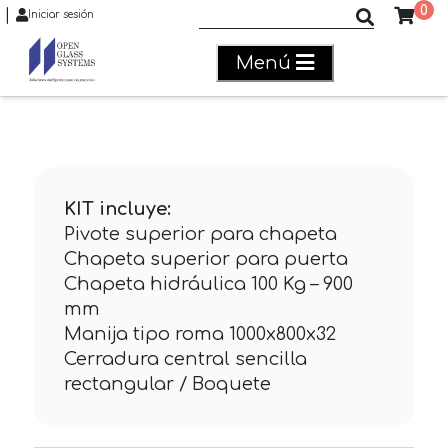
0
|
Buscar productos
Iniciar sesión
Menú
KIT incluye:
Pivote superior para chapeta
Chapeta superior para puerta
Chapeta hidráulica 100 Kg – 900
mm
Manija tipo roma 1000x800x32
Cerradura central sencilla
rectangular / Boquete