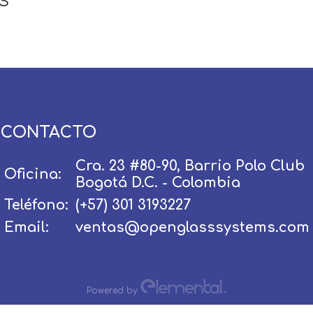
s
Usuario / Email:
CONTACTO
Cra. 23 #80-90, Barrio Polo Club
Oficina:
Bogotá D.C. - Colombia
Contraseña:
Teléfono:
(+57) 301 3193227
Email:
ventas@openglasssystems.com
Olvidé mi contraseña
Recordar
Powered by
Ingresar