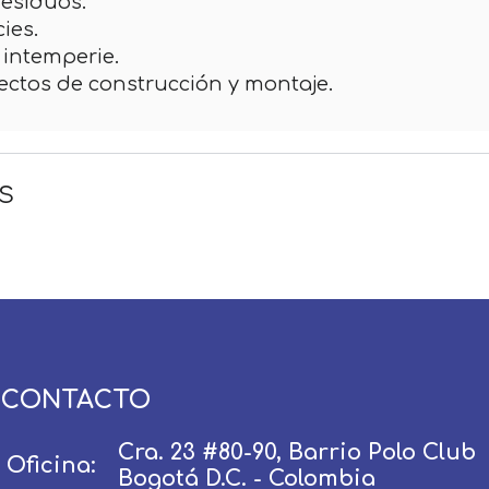
residuos.
ies.
a intemperie.
ectos de construcción y montaje.
s
Usuario / Email:
Contraseña:
CONTACTO
Olvidé mi contraseña
Recordar
Cra. 23 #80-90, Barrio Polo Club
Oficina:
Bogotá D.C. - Colombia