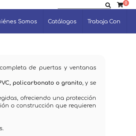
0
Buscar productos
iénes Somos
Catálogos
Trabaja Con
completa de puertas y ventanas
 PVC, policarbonato o granito
, y se
tegidas, ofreciendo una protección
ación o construcción que requieren
s.