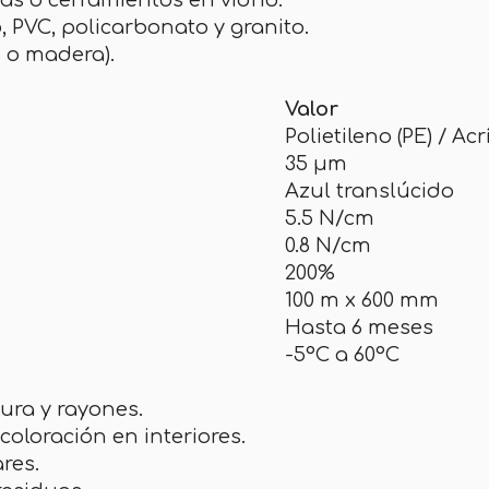
s o cerramientos en vidrio.
PVC, policarbonato y granito.
 o madera).
Valor
Polietileno (PE) / Acr
35 µm
Azul translúcido
5.5 N/cm
0.8 N/cm
200%
100 m x 600 mm
Hasta 6 meses
-5°C a 60°C
tura y rayones.
oloración en interiores.
ares.