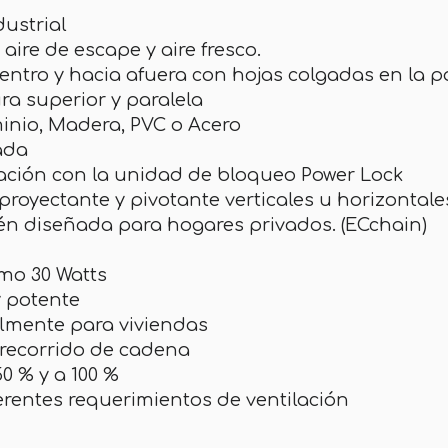
dustrial
aire de escape y aire fresco.
tro y hacia afuera con hojas colgadas en la part
ra superior y paralela
minio, Madera, PVC o Acero
ada
ación con la unidad de bloqueo Power Lock
 proyectante y pivotante verticales u horizontale
bién diseñada para hogares privados. (ECchain)
mo 30 Watts
y potente
almente para viviendas
recorrido de cadena
50 % y a 100 %
erentes requerimientos de ventilación