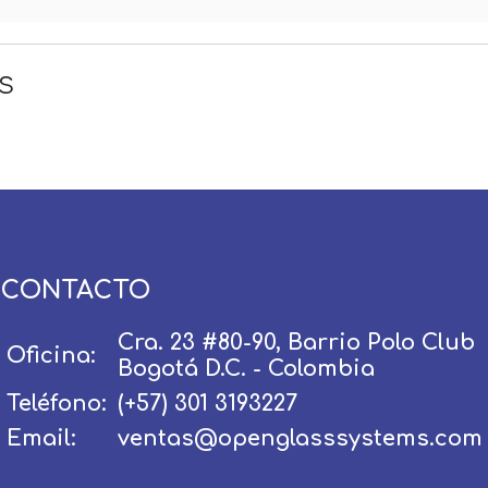
s
Usuario / Email:
Contraseña:
CONTACTO
Olvidé mi contraseña
Recordar
Cra. 23 #80-90, Barrio Polo Club
Oficina:
Bogotá D.C. - Colombia
Ingresar
Teléfono:
(+57) 301 3193227
Email:
ventas@openglasssystems.com