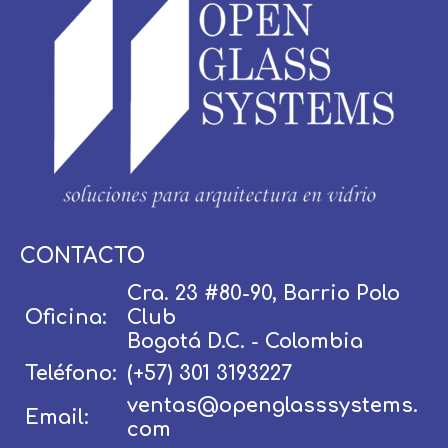
Usuario / Email:
CONTACTO
Cra. 23 #80-90, Barrio Polo
Oficina:
Club
Contraseña:
Bogotá D.C. - Colombia
Teléfono:
(+57) 301 3193227
ventas@openglasssystems.
Email:
Olvidé mi contraseña
Recordar
com