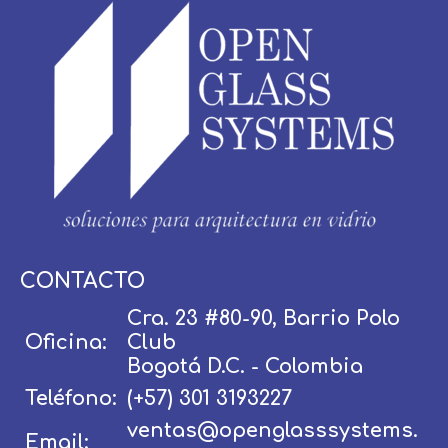
Usuario / Email:
CONTACTO
Cra. 23 #80-90, Barrio Polo
Oficina:
Club
Contraseña:
Bogotá D.C. - Colombia
Teléfono:
(+57) 301 3193227
ventas@openglasssystems.
Email:
Olvidé mi contraseña
Recordar