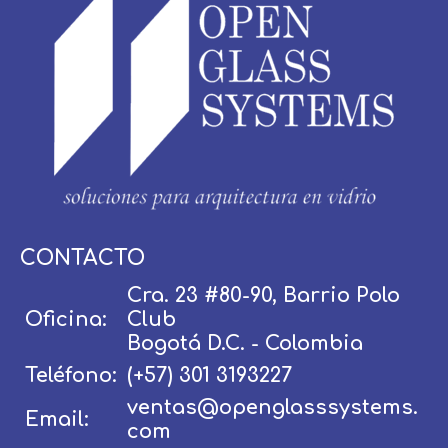
Usuario / Email:
CONTACTO
Cra. 23 #80-90, Barrio Polo
Oficina:
Club
Contraseña:
Bogotá D.C. - Colombia
Teléfono:
(+57) 301 3193227
ventas@openglasssystems.
Email:
Olvidé mi contraseña
Recordar
com