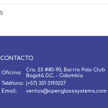
s
Usuario / Email:
Contraseña:
CONTACTO
Olvidé mi contraseña
Recordar
Cra. 23 #80-90, Barrio Polo Club
Oficina:
Bogotá D.C. - Colombia
Ingresar
Teléfono:
(+57) 301 3193227
Email:
ventas@openglasssystems.com