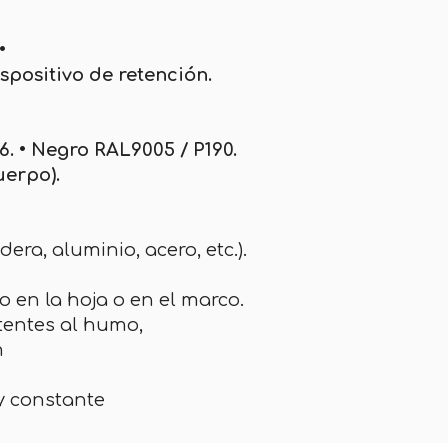
•
spositivo de retención.
6. • Negro RAL9005 / P190.
uerpo).
dera, aluminio, acero, etc.).
o en la hoja o en el marco.
stentes al humo,
m
 y constante