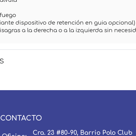
álvula
afuego
diante dispositivo de retención en guia opcional)
bisagras a la derecha o a la izquierda sin neces
s
Usuario / Email:
Contraseña:
CONTACTO
Olvidé mi contraseña
Recordar
Cra. 23 #80-90, Barrio Polo Club