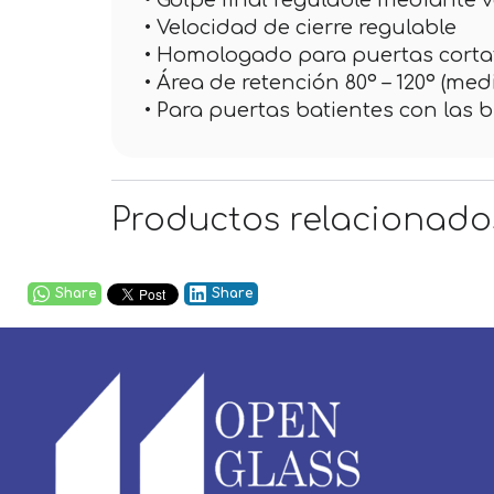
• Golpe final regulable mediante v
• Velocidad de cierre regulable
• Homologado para puertas cort
• Área de retención 80º – 120º (me
• Para puertas batientes con las 
Productos relacionado
Share
Share