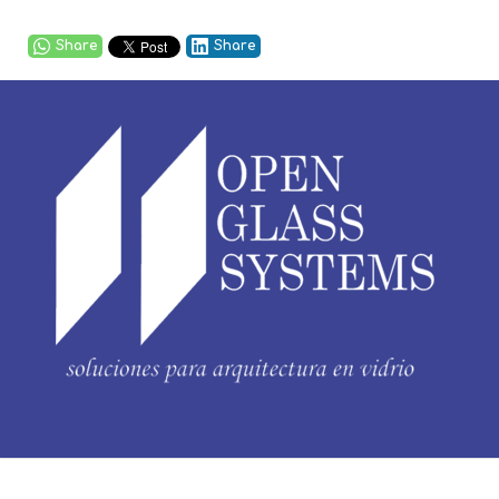
Share
Share