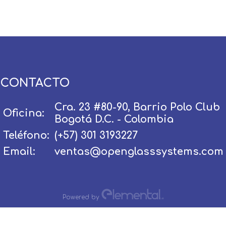
CONTACTO
Usuario / Email:
Cra. 23 #80-90, Barrio Polo Club
Oficina:
Bogotá D.C. - Colombia
Teléfono:
(+57) 301 3193227
Contraseña:
Email:
ventas@openglasssystems.com
Olvidé mi contraseña
Recordar
Powered by
Ingresar