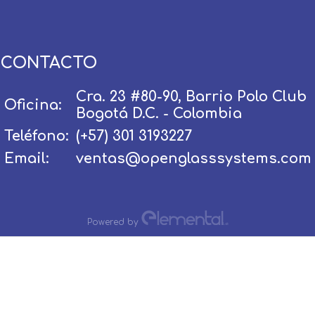
CONTACTO
Cra. 23 #80-90, Barrio Polo Club
Oficina:
Bogotá D.C. - Colombia
Usuario / Email:
Teléfono:
(+57) 301 3193227
Email:
ventas@openglasssystems.com
Contraseña:
Powered by
Olvidé mi contraseña
Recordar
Ingresar