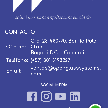
Usuario / Email:
CONTACTO
Cra. 23 #80-90, Barrio Polo
Oficina:
Club
Contraseña:
Bogotá D.C. - Colombia
Teléfono:
(+57) 301 3193227
ventas@openglasssystems.
Email:
Olvidé mi contraseña
Recordar
com
SOCIAL MEDIA
Ingresar