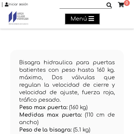
0
|
Buscar productos
Iniciar sesión
Menú
Bisagra hidraulica para puertas
batientes con peso hasta 160 kg.
máximo, Dos válvulas que
regulan la velocidad de cierre y
velocidad de ajuste, fuerza roja,
tráfico pesado.
Peso max puerta:
(160 kg)
Medidas max puerta:
(110 cm de
ancho)
Peso de la bisagra:
(5.1 kg)