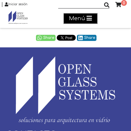
0
|
Buscar productos
Iniciar sesión
Menú
Share
Share