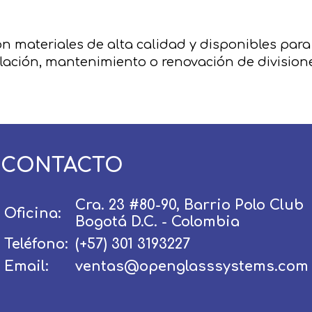
n materiales de alta calidad y disponibles par
alación, mantenimiento o renovación de division
Usuario / Email:
Contraseña:
CONTACTO
Cra. 23 #80-90, Barrio Polo Club
Olvidé mi contraseña
Oficina:
Recordar
Bogotá D.C. - Colombia
Teléfono:
(+57) 301 3193227
Ingresar
Email:
ventas@openglasssystems.com