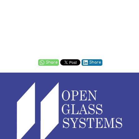
Share
Share