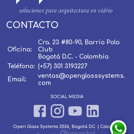
CONTACTO
Usuario / Email:
Cra. 23 #80-90, Barrio Polo
Oficina:
Club
Contraseña:
Bogotá D.C. - Colombia
Teléfono:
(+57) 301 3193227
ventas@openglasssystems.
Email:
Olvidé mi contraseña
Recordar
com
SOCIAL MEDIA
Ingresar
Open Glass Systems 2026, Bogotá D.C. | Colombia
Elemental Lab