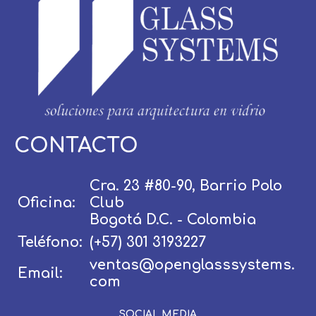
CONTACTO
Usuario / Email:
Cra. 23 #80-90, Barrio Polo
Oficina:
Club
Contraseña:
Bogotá D.C. - Colombia
Teléfono:
(+57) 301 3193227
ventas@openglasssystems.
Email:
Olvidé mi contraseña
Recordar
com
SOCIAL MEDIA