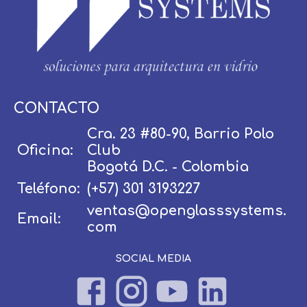
Usuario / Email:
CONTACTO
Cra. 23 #80-90, Barrio Polo
Oficina:
Club
Contraseña:
Bogotá D.C. - Colombia
Teléfono:
(+57) 301 3193227
ventas@openglasssystems.
Email:
Olvidé mi contraseña
Recordar
com
SOCIAL MEDIA
Ingresar