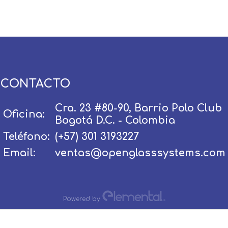
CONTACTO
Usuario / Email:
Cra. 23 #80-90, Barrio Polo Club
Oficina:
Bogotá D.C. - Colombia
Teléfono:
(+57) 301 3193227
Contraseña:
Email:
ventas@openglasssystems.com
Olvidé mi contraseña
Recordar
Powered by
Ingresar