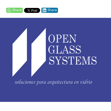
Share
Share