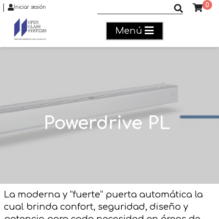
0
|
Buscar productos
Iniciar sesión
Menú
Powerdrive PL
La moderna y “fuerte” puerta automática la
cual brinda confort, seguridad, diseño y
potencia para cada necesidad en áreas de